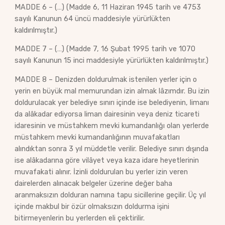
MADDE 6 – (…) (Madde 6, 11 Haziran 1945 tarih ve 4753
sayılı Kanunun 64 üncü maddesiyle yürürlükten
kaldırılmıştır.)
MADDE 7 – (…) (Madde 7, 16 Şubat 1995 tarih ve 1070
sayılı Kanunun 15 inci maddesiyle yürürlükten kaldırılmıştır.)
MADDE 8 – Denizden doldurulmak istenilen yerler için o
yerin en büyük mal memurundan izin almak lâzımdır. Bu izin
doldurulacak yer belediye sınırı içinde ise belediyenin, limanı
da alâkadar ediyorsa liman dairesinin veya deniz ticareti
idaresinin ve müstahkem mevki kumandanlığı olan yerlerde
müstahkem mevki kumandanlığının muvafakatları
alındıktan sonra 3 yıl müddetle verilir. Belediye sınırı dışında
ise alâkadarına göre vilâyet veya kaza idare heyetlerinin
muvafakati alınır. İzinli doldurulan bu yerler izin veren
dairelerden alınacak belgeler üzerine değer baha
aranmaksızın dolduran namına tapu sicillerine geçilir. Üç yıl
içinde makbul bir özür olmaksızın doldurma işini
bitirmeyenlerin bu yerlerden eli çektirilir.