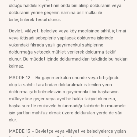
olduğu haldeki kıymetinin onda biri alınıp dolduranın veya
dolduranın yerine geçenin namına asıl mülkü ile
birleştirilerek tescil olunur.
Devlet, vilâyet, belediye veya köy meclisince sıhhî, içtimai
veya iktisadi sebeplerle yapılacak doldurma işlerinde
yukarıdaki fıkrada yazılı gayrimenkul sahiplerine
doldurmağa yetecek mühlet verilerek doldurma teklif
olunur. Bu müddet içinde doldurmadıkları takdirde bu hakları
kalmaz.
MADDE 12 – Bir gayrimenkulün önünde veya bitişiğinde
olupta sahibi tarafından doldurulmak istenilen yerin
doldurma işi bitirilmeksizin o gayrimenkul bir başkasının
mülkiyetine geçer veya aynî bir hakla takyid olunursa,
başka suretle mukavele bulunmadığı takdirde bu muamele
işin şartları mahfuz olmak üzere doldurulan yerde de sâri
olur.
MADDE 13 – Devletçe veya vilâyet ve belediyelerce yıplan