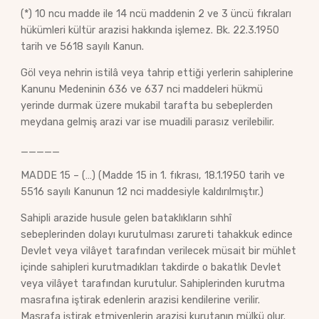
(*) 10 ncu madde ile 14 ncü maddenin 2 ve 3 üncü fıkraları
hükümleri kültür arazisi hakkında işlemez. Bk. 22.3.1950
tarih ve 5618 sayılı Kanun.
Göl veya nehrin istilâ veya tahrip ettiği yerlerin sahiplerine
Kanunu Medeninin 636 ve 637 nci maddeleri hükmü
yerinde durmak üzere mukabil tarafta bu sebeplerden
meydana gelmiş arazi var ise muadili parasız verilebilir.
_____
MADDE 15 – (…) (Madde 15 in 1. fıkrası, 18.1.1950 tarih ve
5516 sayılı Kanunun 12 nci maddesiyle kaldırılmıştır.)
Sahipli arazide husule gelen bataklıkların sıhhî
sebeplerinden dolayı kurutulması zarureti tahakkuk edince
Devlet veya vilâyet tarafından verilecek müsait bir mühlet
içinde sahipleri kurutmadıkları takdirde o bakatlık Devlet
veya vilâyet tarafından kurutulur. Sahiplerinden kurutma
masrafına iştirak edenlerin arazisi kendilerine verilir.
Masrafa iştirak etmiyenlerin arazisi kurutanın mülkü olur.