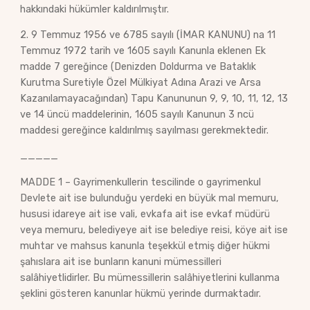
hakkındaki hükümler kaldırılmıştır.
2. 9 Temmuz 1956 ve 6785 sayılı (İMAR KANUNU) na 11
Temmuz 1972 tarih ve 1605 sayılı Kanunla eklenen Ek
madde 7 gereğince (Denizden Doldurma ve Bataklık
Kurutma Suretiyle Özel Mülkiyat Adına Arazi ve Arsa
Kazanılamayacağından) Tapu Kanununun 9, 9, 10, 11, 12, 13
ve 14 üncü maddelerinin, 1605 sayılı Kanunun 3 ncü
maddesi gereğince kaldırılmış sayılması gerekmektedir.
_____
MADDE 1 – Gayrimenkullerin tescilinde o gayrimenkul
Devlete ait ise bulunduğu yerdeki en büyük mal memuru,
hususi idareye ait ise vali, evkafa ait ise evkaf müdürü
veya memuru, belediyeye ait ise belediye reisi, köye ait ise
muhtar ve mahsus kanunla teşekkül etmiş diğer hükmi
şahıslara ait ise bunların kanuni mümessilleri
salâhiyetlidirler. Bu mümessillerin salâhiyetlerini kullanma
şeklini gösteren kanunlar hükmü yerinde durmaktadır.