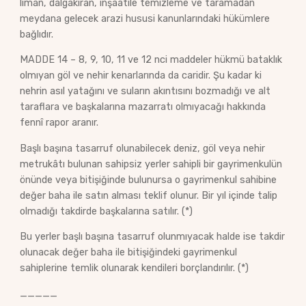
liman, dalgakıran, inşaatile temizleme ve taramadan
meydana gelecek arazi hususi kanunlarındaki hükümlere
bağlıdır.
MADDE 14 – 8, 9, 10, 11 ve 12 nci maddeler hükmü bataklık
olmıyan göl ve nehir kenarlarında da caridir. Şu kadar ki
nehrin asıl yatağını ve suların akıntısını bozmadığı ve alt
taraflara ve başkalarına mazarratı olmıyacağı hakkında
fennî rapor aranır.
Başlı başına tasarruf olunabilecek deniz, göl veya nehir
metrukâtı bulunan sahipsiz yerler sahipli bir gayrimenkulün
önünde veya bitişiğinde bulunursa o gayrimenkul sahibine
değer baha ile satın alması teklif olunur. Bir yıl içinde talip
olmadığı takdirde başkalarına satılır. (*)
Bu yerler başlı başına tasarruf olunmıyacak halde ise takdir
olunacak değer baha ile bitişiğindeki gayrimenkul
sahiplerine temlik olunarak kendileri borçlandırılır. (*)
_____