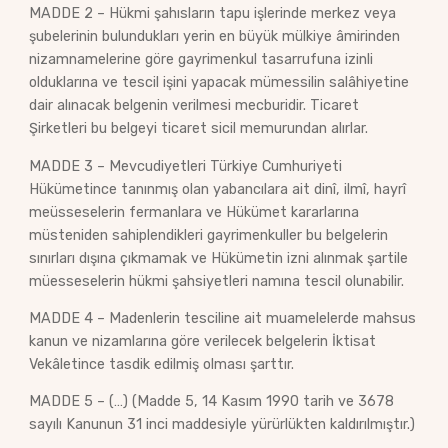
MADDE 2 – Hükmi şahısların tapu işlerinde merkez veya
şubelerinin bulundukları yerin en büyük mülkiye âmirinden
nizamnamelerine göre gayrimenkul tasarrufuna izinli
olduklarına ve tescil işini yapacak mümessilin salâhiyetine
dair alınacak belgenin verilmesi mecburidir. Ticaret
Şirketleri bu belgeyi ticaret sicil memurundan alırlar.
MADDE 3 – Mevcudiyetleri Türkiye Cumhuriyeti
Hükümetince tanınmış olan yabancılara ait dinî, ilmî, hayrî
meüsseselerin fermanlara ve Hükümet kararlarına
müsteniden sahiplendikleri gayrimenkuller bu belgelerin
sınırları dışına çıkmamak ve Hükümetin izni alınmak şartile
müesseselerin hükmi şahsiyetleri namına tescil olunabilir.
MADDE 4 – Madenlerin tesciline ait muamelelerde mahsus
kanun ve nizamlarına göre verilecek belgelerin İktisat
Vekâletince tasdik edilmiş olması şarttır.
MADDE 5 – (…) (Madde 5, 14 Kasım 1990 tarih ve 3678
sayılı Kanunun 31 inci maddesiyle yürürlükten kaldırılmıştır.)