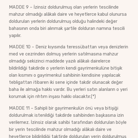
MADDE 9 – İzinsiz doldurulmuş olan yerlerin tescilinde
mahzur olmadığı alâkalı daire ve heyetlerce kabul olunursa
doldurulan yerlerin doldurulmuş olduğu halindeki değer
bahasının onda biri alınmak şartile dolduran namına tescili
yapılır.
MADDE 10 – Deniz kıyısında teressübattan veya denizlerin
med ve cezrinden dolmuş yerlerin satılmasına mahzur
olmadığı sekizinci maddede yazılı alâkalı dairelerce
bildirildiği takdirde o yerlerin kendi gayrimenkulüne bitişik
olan kısmını o gayrimenkul sahibinin kendisine yapılacak
tebligattan itibaren iki sene içinde takdir olunacak değer
baha ile almağa hakkı vardır. Bu yerleri satın alanların o yeri
korumak için rıhtım inşası hakkı olacaktır.(*)
MADDE 11 – Sahipli bir gayrimenkulün önü veya bitişiği
doldurulmak istenildiği takdirde sahibinden başkasına izin
verilemez. İzinsiz olarak sahibi tarafından doldurulan böyle
bir yerin tescilinde mahzur olmadığı alâkalı daire ve
heyetlerce bildirildiği taktirde doldurulan yerin doldurulmuş