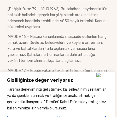
(Değişik fıkra: 79 – 18.10.1962) Bu takdirde, gayrimenkulün
bataklık halindeki gerçek karşılığı olarak arazi sahibine
ödenecek bedelinin tesbitinde 6830 sayılı İstimlâk Kanunu
hükümleri uygulanır.
MADDE 16 – Hususi kanunlarında müsaade edilenleri hariç
olmak üzere Devlete, belediyelere ve köylere ait orman,
koru ve baltalıklardan tarla açılamaz ve hususi bina
yapılamaz. Şahıslara ait ormanlarda dahi ait olduğu
vekâletten izin alınmadıkça tarla açılamaz.
MADDE 17 – Erbabı vukufa takdir ettirilen değer bahaların
ikinci derecede tasdikı belediyelerce seçilerek iki zatın da
Gizliliğinize değer veriyoruz
iştirakile mahallî idare heyetlerine aittir.
Tarama deneyiminizi geliştirmek, kişiselleştirilmiş reklamlar
MADDE 18 – Bu kanunda yazılı vergi kıymetleri 1837
ya da içerikler sunmak ve trafiğimizi analiz etmek için
numaralı Bina Vergisi ve 1933 numaralı Arazi Vergisi
çerezleri kullanıyoruz. "Tümünü Kabul Et"e tıklayarak, çerez
Kanunları mucibince vergiye matrah olan kıymettir.
kullanımımıza izin vermiş olursunuz.
MADDE 19 – Değer bahalar müsavi taksitlerle beş yıl içinde