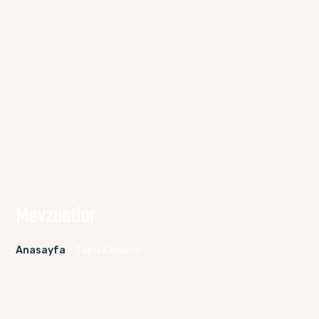
Mevzuatlar
Anasayfa
/ Tapu Kanunu